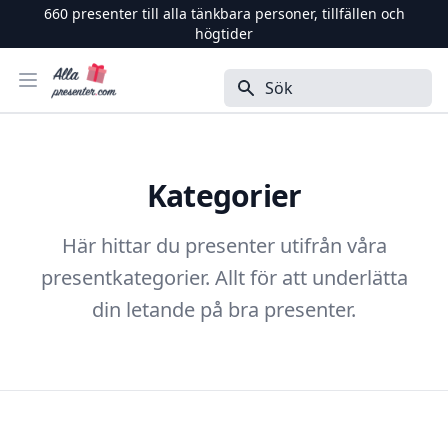
660
presenter till alla tänkbara personer, tillfällen och
högtider
Alla Presenter
Öppna menyn
Sök
Kategorier
Här hittar du presenter utifrån våra
presentkategorier. Allt för att underlätta
din letande på bra presenter.