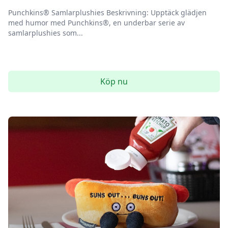
Punchkins® Samlarplushies Beskrivning: Upptäck glädjen
med humor med Punchkins®, en underbar serie av
samlarplushies som...
Köp nu