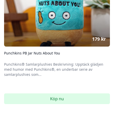
179
kr
Punchkins PB Jar Nuts About You
Punchkins® Samlarplushies Beskrivning: Upptäck glädjen
med humor med Punchkins®, en underbar serie av
samlarplushies som...
Köp nu