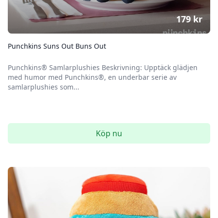
179
kr
Punchkins Suns Out Buns Out
Punchkins® Samlarplushies Beskrivning: Upptäck glädjen
med humor med Punchkins®, en underbar serie av
samlarplushies som...
Köp nu