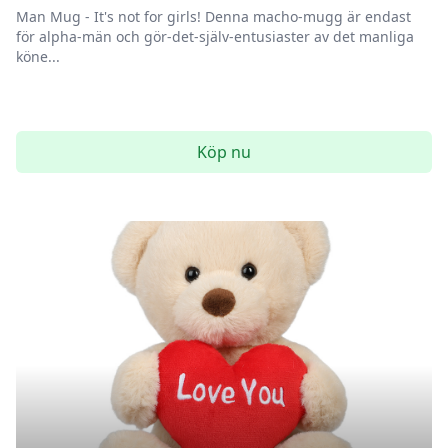
Man Mug - It's not for girls! Denna macho-mugg är endast
för alpha-män och gör-det-själv-entusiaster av det manliga
köne...
Köp nu