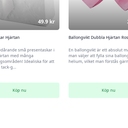
49.9
kr
ar Hjärtan
Ballongvikt Dubbla Hjärtan Ro
edårande små presentaskar i
En ballongvikt är ett absolut m
järtan med många
man väljer att fylla sina ballo
sområden! Idealiska för att
helium, vilket man förstås gärna
 tack-g...
Köp nu
Köp nu