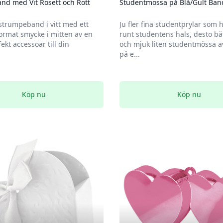
nd med Vit Rosett och Rött
Studentmössa på Blå/Gult Ban
strumpeband i vitt med ett
Ju fler fina studentprylar som
tformat smycke i mitten av en
runt studentens hals, desto bät
fekt accessoar till din
och mjuk liten studentmössa a
på e...
Köp nu
Köp nu