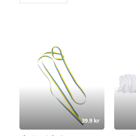
39.9
kr