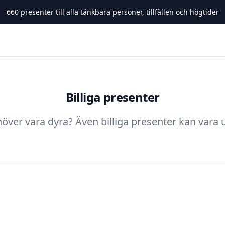
660
presenter till alla tänkbara personer, tillfällen och högtider
Billiga presenter
över vara dyra? Även billiga presenter kan vara 