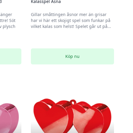
d
Kalasspel Åsna
 hänger
Gillar småttingen åsnor mer än grisar
tre! Söt
har vi här ett skojigt spel som funkar på
v plysch
vilket kalas som helst! Spelet går ut på...
Köp nu