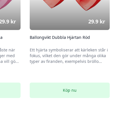
29.9
kr
29.9
kr
sa
Ballongvikt Dubbla Hjärtan Röd
åste när
Ett hjärta symboliserar att kärleken står i
nger med
fokus, vilket den gör under många olika
 vill gö...
typer av firanden, exempelvis bröllo...
Köp nu