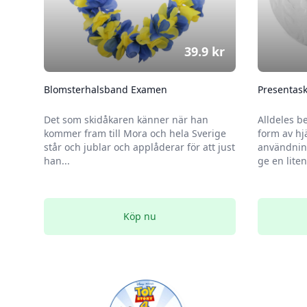
39.9
kr
Blomsterhalsband Examen
Presentask
Det som skidåkaren känner när han
Alldeles b
kommer fram till Mora och hela Sverige
form av h
står och jublar och applåderar för att just
användning
han...
ge en liten
Köp nu