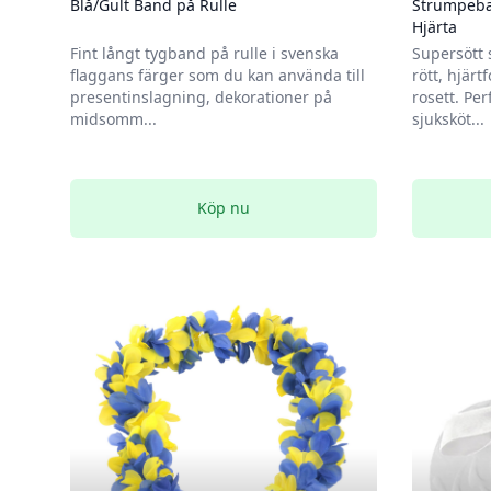
Blå/Gult Band på Rulle
Strumpeba
Hjärta
Fint långt tygband på rulle i svenska
Supersött 
flaggans färger som du kan använda till
rött, hjär
presentinslagning, dekorationer på
rosett. Per
midsomm...
sjuksköt...
Köp nu