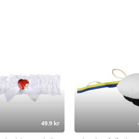
49.9
kr