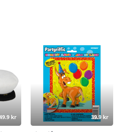
49.9
kr
39.9
kr