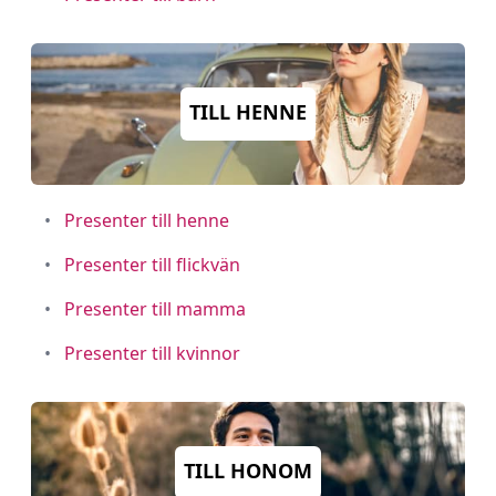
TILL HENNE
•
Presenter till henne
•
Presenter till flickvän
•
Presenter till mamma
•
Presenter till kvinnor
TILL HONOM