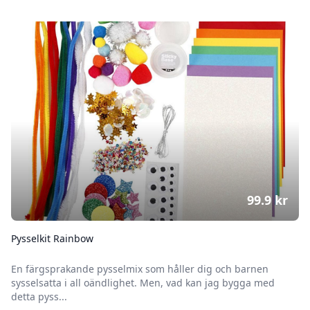
99.9
kr
Pysselkit Rainbow
En färgsprakande pysselmix som håller dig och barnen
sysselsatta i all oändlighet. Men, vad kan jag bygga med
detta pyss...