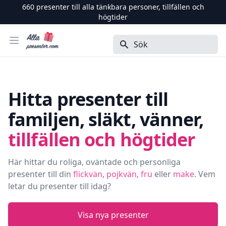
660
presenter till alla tänkbara personer, tillfällen och
högtider
Alla Presenter
Öppna menyn
Sök
Hitta presenter till
familjen, släkt, vänner,
tillfällen och högtider
Här hittar du roliga, oväntade och personliga
presenter till din
flickvän
,
pojkvän
,
fru
eller
make
. Vem
letar du presenter till idag?
Visa nya presenter