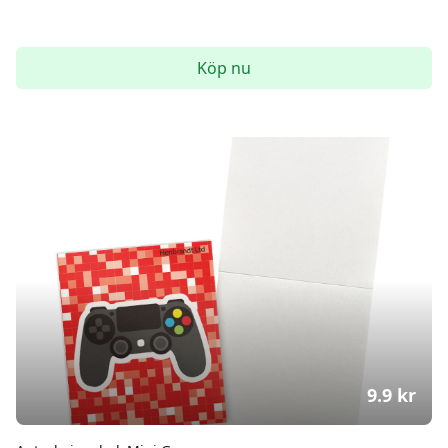
Köp nu
9.9
kr