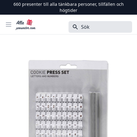
660
presenter till alla tänkbara personer, tillfällen och
högtider
Alla Presenter
Öppna menyn
Sök