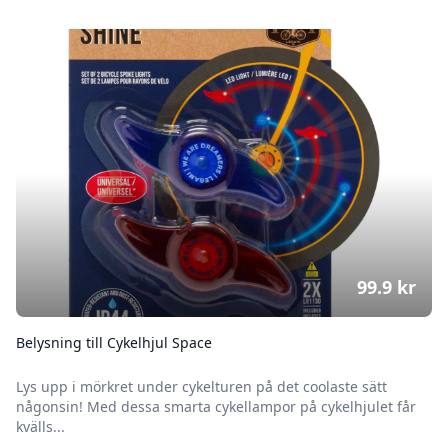
99.9
kr
Belysning till Cykelhjul Space
Lys upp i mörkret under cykelturen på det coolaste sätt
någonsin! Med dessa smarta cykellampor på cykelhjulet får
kvälls...