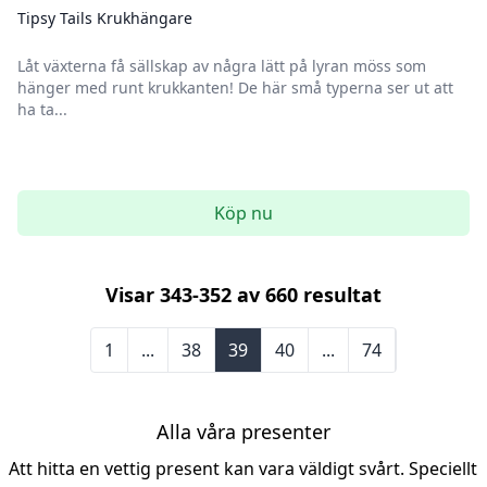
Tipsy Tails Krukhängare
Låt växterna få sällskap av några lätt på lyran möss som
hänger med runt krukkanten! De här små typerna ser ut att
ha ta...
Köp nu
Visar
343
-
352
av
660
resultat
1
...
38
39
40
...
74
Alla våra presenter
Att hitta en vettig present kan vara väldigt svårt. Speciellt