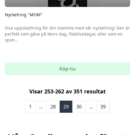
Nyckelring "MOM"
Visa uppskattning för din mamma med vår nyckelring! Den är
perfekt som gåva på Mors dag, födelsedagar, eller som en
spon...
Köp nu
Visar
253
-
262
av
351
resultat
1
...
28
29
30
...
39