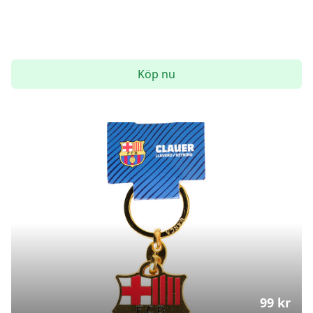
Köp nu
99
kr