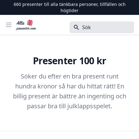
660
presenter till alla tänkbara personer, tillfällen och
högtider
Alla Presenter
Öppna menyn
Sök
Presenter 100 kr
Söker du efter en bra present runt
hundra kronor så har du hittat rätt! En
billig present är bättre än ingenting och
passar bra till julklappsspelet.