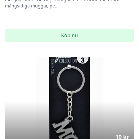
mångsidiga muggar, pe...
Köp nu
19
kr