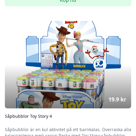
Köp nu
19.9
kr
Såpbubblor Toy Story 4
Såpbubblor är en kul aktivitet på ett barnkalas. Överraska alla
kalasgästerna med varsin flaska med Toy Story-såpbubblor...