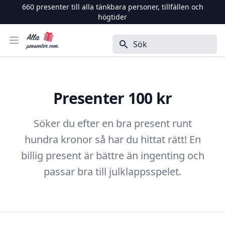
660
presenter till alla tänkbara personer, tillfällen och
högtider
Alla Presenter
Öppna menyn
Sök
Presenter 100 kr
Söker du efter en bra present runt
hundra kronor så har du hittat rätt! En
billig present är bättre än ingenting och
passar bra till julklappsspelet.