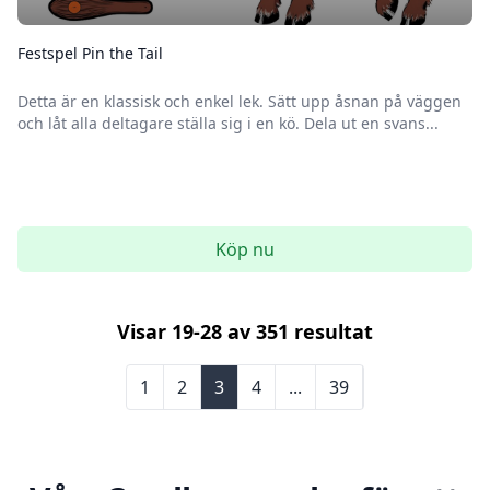
Festspel Pin the Tail
Detta är en klassisk och enkel lek. Sätt upp åsnan på väggen
och låt alla deltagare ställa sig i en kö. Dela ut en svans...
Köp nu
Visar
19
-
28
av
351
resultat
1
2
3
4
...
39