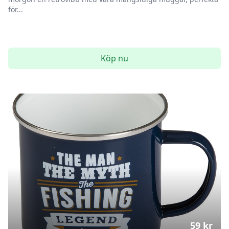
för...
Köp nu
59
kr