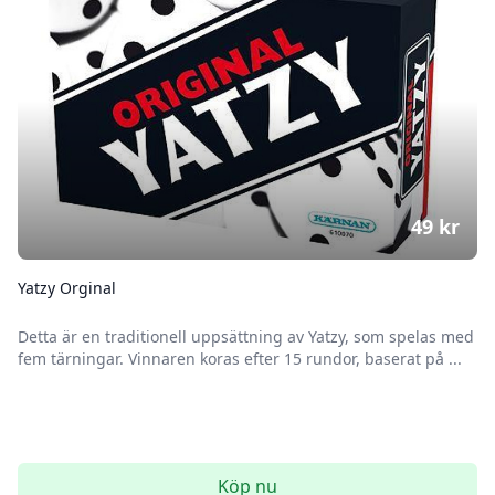
49
kr
Yatzy Orginal
Detta är en traditionell uppsättning av Yatzy, som spelas med
fem tärningar. Vinnaren koras efter 15 rundor, baserat på ...
Köp nu