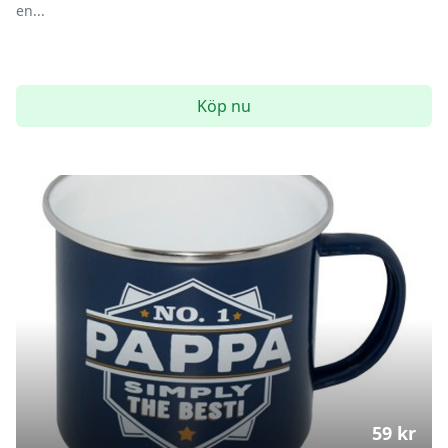
en...
Köp nu
59
kr