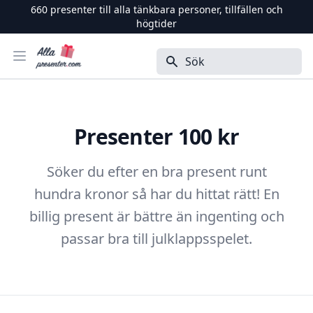
660
presenter till alla tänkbara personer, tillfällen och
högtider
Alla Presenter
Öppna menyn
Sök
Presenter 100 kr
Söker du efter en bra present runt
hundra kronor så har du hittat rätt! En
billig present är bättre än ingenting och
passar bra till julklappsspelet.