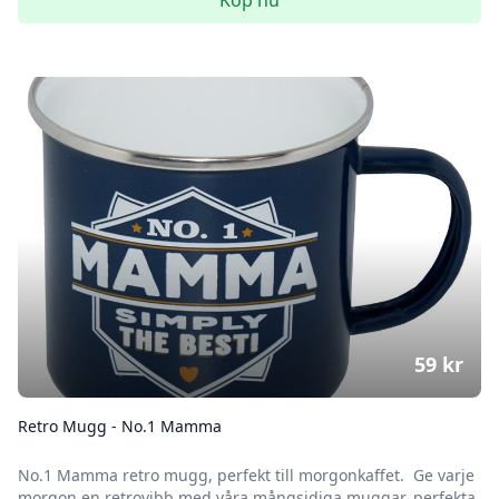
Köp nu
59
kr
Retro Mugg - No.1 Mamma
No.1 Mamma retro mugg, perfekt till morgonkaffet. Ge varje
morgon en retrovibb med våra mångsidiga muggar, perfekta