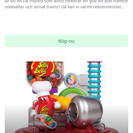
Är du en rik individ som alltid föredrar en god bit kött framför
utekvällar och annat trams? Då kan vi varmt rekommender...
Köp nu