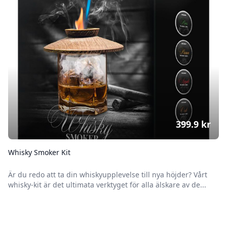
399.9
kr
Whisky Smoker Kit
Är du redo att ta din whiskyupplevelse till nya höjder? Vårt
whisky-kit är det ultimata verktyget för alla älskare av de...