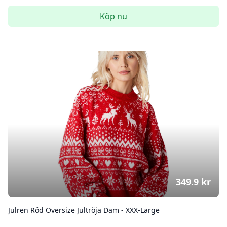
Köp nu
349.9
kr
Julren Röd Oversize Jultröja Dam - XXX-Large