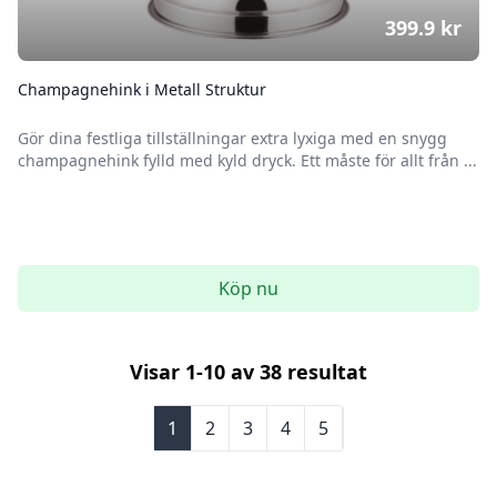
399.9
kr
Champagnehink i Metall Struktur
Gör dina festliga tillställningar extra lyxiga med en snygg
champagnehink fylld med kyld dryck. Ett måste för allt från ...
Köp nu
Visar
1
-
10
av
38
resultat
1
2
3
4
5