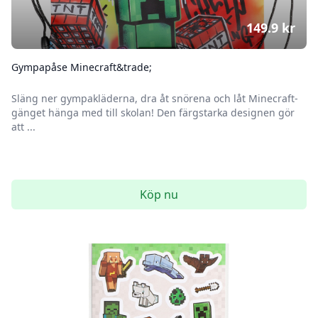
149.9
kr
Gympapåse Minecraft&trade;
Släng ner gympakläderna, dra åt snörena och låt Minecraft-
gänget hänga med till skolan! Den färgstarka designen gör
att ...
Köp nu