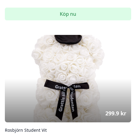
Köp nu
299.9
kr
Rosbjörn Student Vit