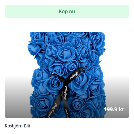
Köp nu
199.9
kr
Rosbjörn Blå