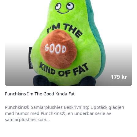
179
kr
Punchkins I’m The Good Kinda Fat
Punchkins® Samlarplushies Beskrivning: Upptäck glädjen
med humor med Punchkins®, en underbar serie av
samlarplushies som...