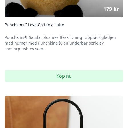
179
kr
Punchkins I Love Coffee a Latte
Punchkins® Samlarplushies Beskrivning: Upptäck glädjen
med humor med Punchkins®, en underbar serie av
samlarplushies som...
Köp nu