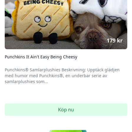
179
kr
Punchkins It Ain't Easy Being Cheesy
Punchkins® Samlarplushies Beskrivning: Upptäck glädjen
med humor med Punchkins®, en underbar serie av
samlarplushies som...
Köp nu