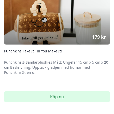
179
kr
Punchkins Fake It Till You Make It!
Punchkins® Samlarplushies Mått: Ungefär 15 cm x 5 cm x 20
cm Beskrivning: Upptäck glädjen med humor med
Punchkins®, en u...
Köp nu