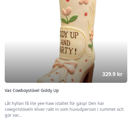
329.9
kr
Vas Cowboystövel Giddy Up
Låt hyllan få lite yee-haw istället för gäsp! Den här
cowgirlstöveln kliver rakt in som huvudperson i rummet och
gör var...