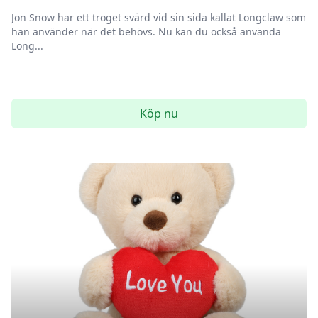
Jon Snow har ett troget svärd vid sin sida kallat Longclaw som
han använder när det behövs. Nu kan du också använda
Long...
Köp nu