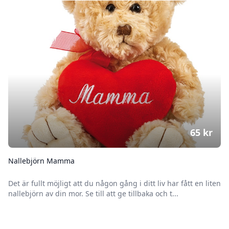
65
kr
Nallebjörn Mamma
Det är fullt möjligt att du någon gång i ditt liv har fått en liten
nallebjörn av din mor. Se till att ge tillbaka och t...