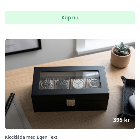
Köp nu
395
kr
Klocklåda med Egen Text