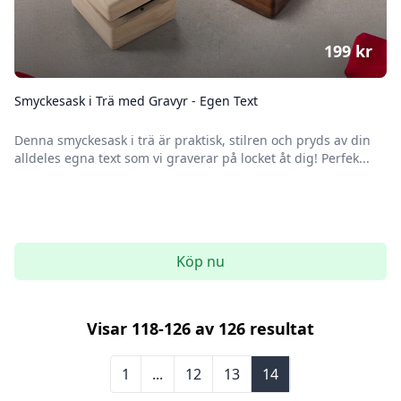
199
kr
Smyckesask i Trä med Gravyr - Egen Text
Denna smyckesask i trä är praktisk, stilren och pryds av din
alldeles egna text som vi graverar på locket åt dig! Perfek...
Köp nu
Visar
118
-
126
av
126
resultat
1
...
12
13
14