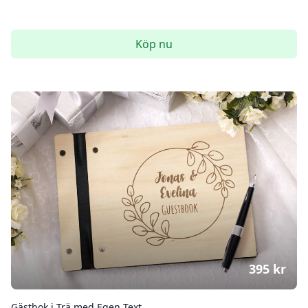
Köp nu
395
kr
Gästbok i Trä med Egen Text