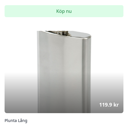
Köp nu
119.9
kr
Plunta Lång