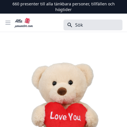
660
presenter till alla tänkbara personer, tillfällen och
högtider
Alla Presenter
Öppna menyn
Sök