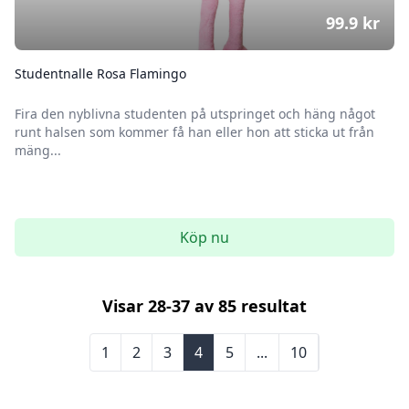
99.9
kr
Studentnalle Rosa Flamingo
Fira den nyblivna studenten på utspringet och häng något
runt halsen som kommer få han eller hon att sticka ut från
mäng...
Köp nu
Visar
28
-
37
av
85
resultat
1
2
3
4
5
...
10