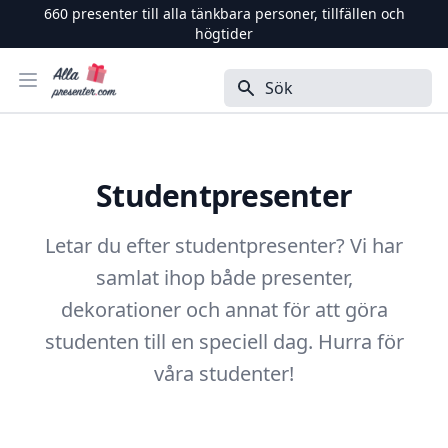
660
presenter till alla tänkbara personer, tillfällen och
högtider
Alla Presenter
Öppna menyn
Sök
Studentpresenter
Letar du efter studentpresenter? Vi har
samlat ihop både presenter,
dekorationer och annat för att göra
studenten till en speciell dag. Hurra för
våra studenter!