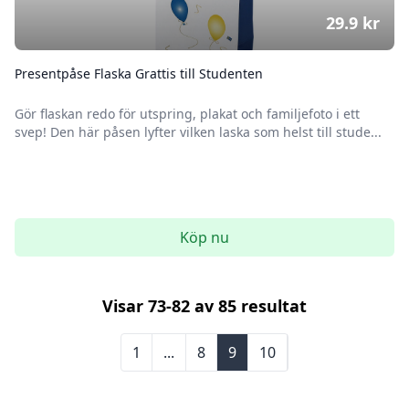
29.9
kr
Presentpåse Flaska Grattis till Studenten
Gör flaskan redo för utspring, plakat och familjefoto i ett
svep! Den här påsen lyfter vilken laska som helst till stude...
Köp nu
Visar
73
-
82
av
85
resultat
1
...
8
9
10