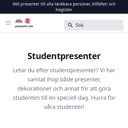
660
presenter till alla tänkbara personer, tillfällen och
högtider
Alla Presenter
Öppna menyn
Sök
Studentpresenter
Letar du efter studentpresenter? Vi har
samlat ihop både presenter,
dekorationer och annat för att göra
studenten till en speciell dag. Hurra för
våra studenter!