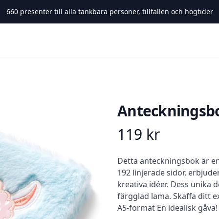
660
presenter till alla tänkbara personer, tillfällen och högtider
Anteckningsbo
119
kr
Product information
Beskrivning
Detta anteckningsbok är en
192 linjerade sidor, erbju
kreativa idéer. Dess unika d
färgglad lama. Skaffa ditt 
A5-format En idealisk gåva!