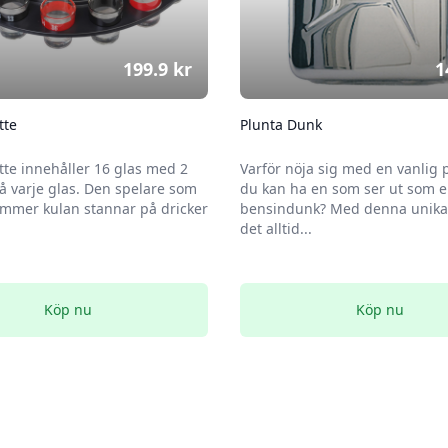
199.9
kr
1
tte
Plunta Dunk
tte innehåller 16 glas med 2
Varför nöja sig med en vanlig 
 varje glas. Den spelare som
du kan ha en som ser ut som 
mmer kulan stannar på dricker
bensindunk? Med denna unika 
det alltid...
Köp nu
Köp nu