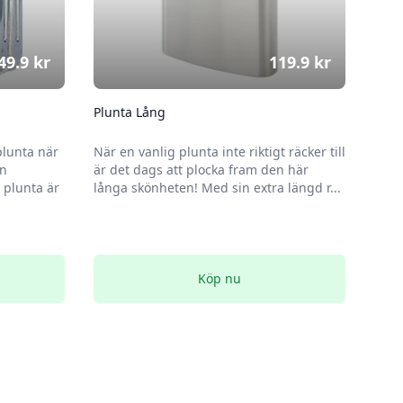
49.9
kr
119.9
kr
Plunta Lång
plunta när
När en vanlig plunta inte riktigt räcker till
en
är det dags att plocka fram den här
plunta är
långa skönheten! Med sin extra längd r...
Köp nu