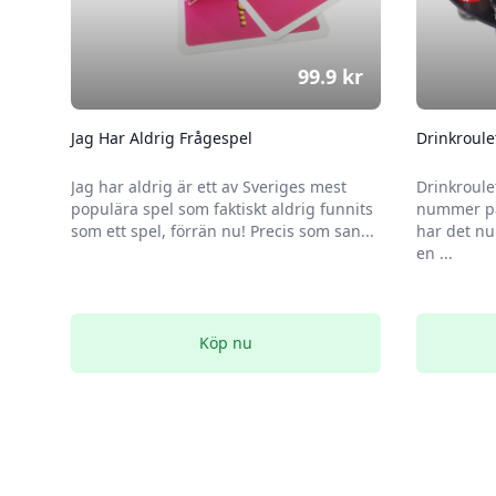
99.9
kr
Jag Har Aldrig Frågespel
Drinkroule
Jag har aldrig är ett av Sveriges mest
Drinkroule
populära spel som faktiskt aldrig funnits
nummer på
som ett spel, förrän nu! Precis som san...
har det nu
en ...
Köp nu