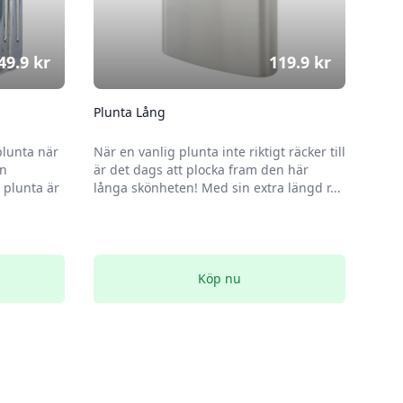
49.9
kr
119.9
kr
Plunta Lång
plunta när
När en vanlig plunta inte riktigt räcker till
en
är det dags att plocka fram den här
plunta är
långa skönheten! Med sin extra längd r...
Köp nu