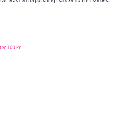
evereras i en förpackning lika stor som en kortlek.
ter 100 kr