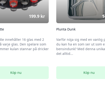
199.9
kr
1
tte
Plunta Dunk
tte innehåller 16 glas med 2
Varför nöja sig med en vanlig 
 varje glas. Den spelare som
du kan ha en som ser ut som 
mmer kulan stannar på dricker
bensindunk? Med denna unika 
det alltid...
Köp nu
Köp nu