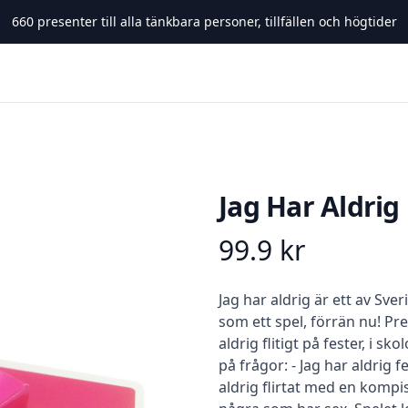
660
presenter till alla tänkbara personer, tillfällen och högtider
Jag Har Aldrig
99.9
kr
Product information
Beskrivning
Jag har aldrig är ett av Sve
som ett spel, förrän nu! P
aldrig flitigt på fester, i 
på frågor: - Jag har aldrig f
aldrig flirtat med en kompis