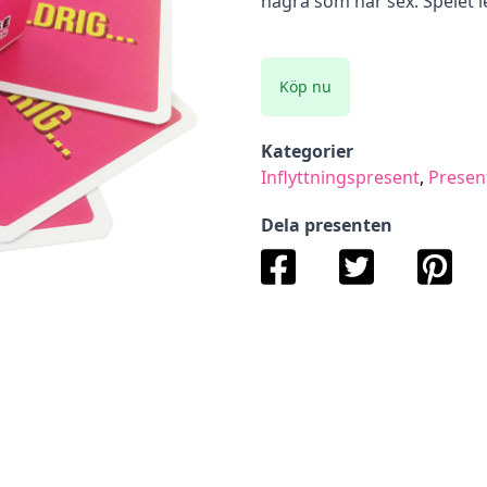
några som har sex. Spelet l
Köp nu
Kategorier
Inflyttningspresent
,
Presen
Dela presenten