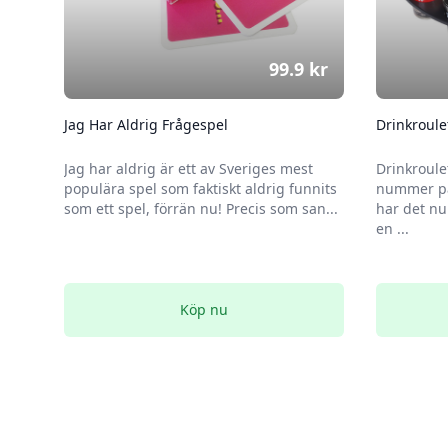
99.9
kr
Jag Har Aldrig Frågespel
Drinkroule
Jag har aldrig är ett av Sveriges mest
Drinkroule
populära spel som faktiskt aldrig funnits
nummer på
som ett spel, förrän nu! Precis som san...
har det nu
en ...
Köp nu