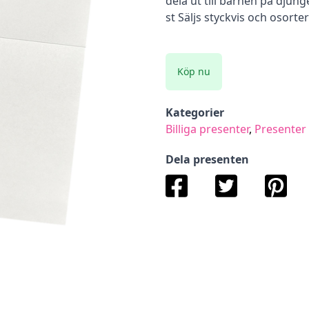
dela ut till barnen på djung
st Säljs styckvis och osorte
Köp nu
Kategorier
Billiga presenter
,
Presenter 
Dela presenten