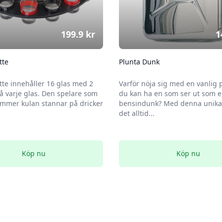
199.9
kr
1
tte
Plunta Dunk
tte innehåller 16 glas med 2
Varför nöja sig med en vanlig 
 varje glas. Den spelare som
du kan ha en som ser ut som 
mmer kulan stannar på dricker
bensindunk? Med denna unika 
det alltid...
Köp nu
Köp nu