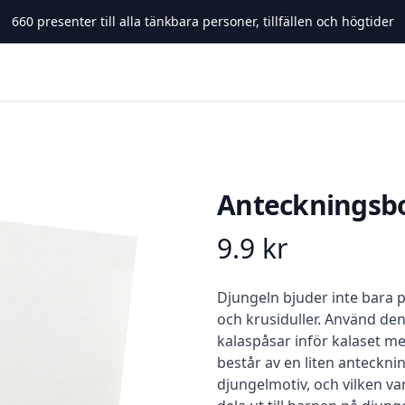
660
presenter till alla tänkbara personer, tillfällen och högtider
Anteckningsbo
9.9
kr
Product information
Beskrivning
Djungeln bjuder inte bara på
och krusiduller. Använd den
kalaspåsar inför kalaset m
består av en liten antecknin
djungelmotiv, och vilken var