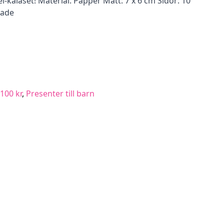
el-kalaset! Material: Papper Mått: 7 x 6 cm Sidor: 10
rade
100 kr
,
Presenter till barn