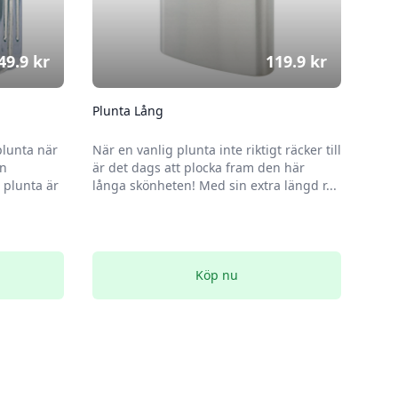
49.9
kr
119.9
kr
Plunta Lång
plunta när
När en vanlig plunta inte riktigt räcker till
en
är det dags att plocka fram den här
plunta är
långa skönheten! Med sin extra längd r...
Köp nu