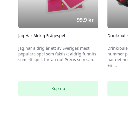
99.9
kr
Jag Har Aldrig Frågespel
Drinkroule
Jag har aldrig är ett av Sveriges mest
Drinkroule
populära spel som faktiskt aldrig funnits
nummer på
som ett spel, förrän nu! Precis som san...
har det nu
en ...
Köp nu