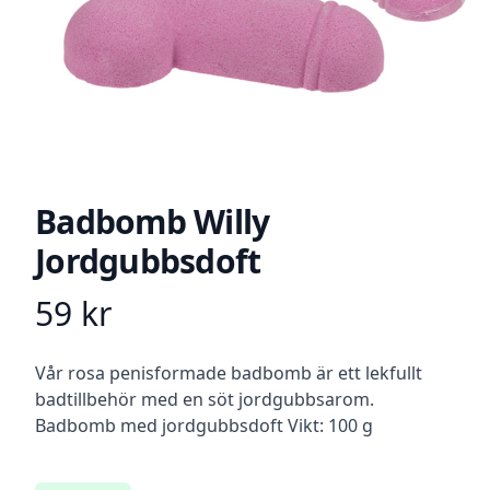
Badbomb Willy
Jordgubbsdoft
59
kr
Product information
Beskrivning
Vår rosa penisformade badbomb är ett lekfullt
badtillbehör med en söt jordgubbsarom.
Badbomb med jordgubbsdoft Vikt: 100 g