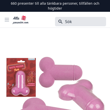
660
presenter till alla tänkbara personer, tillfällen och
högtider
Alla Presenter
Öppna menyn
Sök