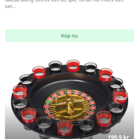
san...
Köp nu
199.9
kr