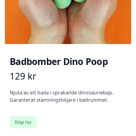
Badbomber Dino Poop
129
kr
Product information
Beskrivning
Njuta av att bada i sprakande dinosauriebajs.
Garanterat stämningshöjare i badrummet.
Köp nu