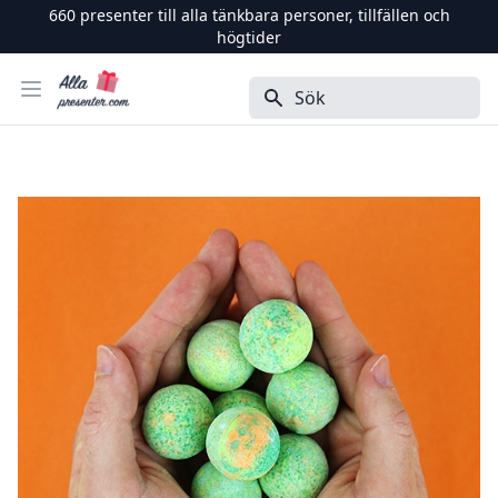
660
presenter till alla tänkbara personer, tillfällen och
högtider
Alla Presenter
Öppna menyn
Sök