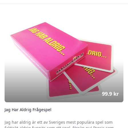
99.9
kr
Jag Har Aldrig Frågespel
Jag har aldrig är ett av Sveriges mest populära spel som
faktiskt aldrig funnits som ett spel, förrän nu! Precis som