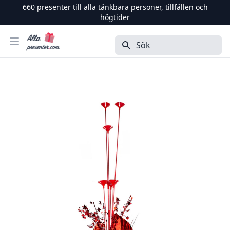
660
presenter till alla tänkbara personer, tillfällen och
högtider
Alla Presenter
Öppna menyn
Sök