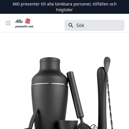
660
presenter till alla tänkbara personer, tillfällen och
högtider
Alla Presenter
Öppna menyn
Sök