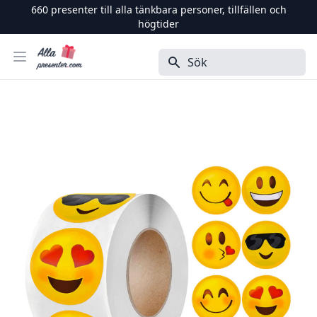
660
presenter till alla tänkbara personer, tillfällen och
högtider
Alla Presenter
Öppna menyn
Sök