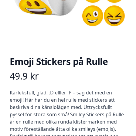
Emoji Stickers på Rulle
49.9
kr
Product information
Beskrivning
Kärleksfull, glad, :D elller :P – säg det med en
emoji! Här har du en hel rulle med stickers att
beskriva dina känslolägen med. Uttrycksfullt
pyssel för stora som små! Smiley Stickers på Rulle
är en rulle med olika runda klistermärken med
motiv föreställande åtta olika smileys (emojis).