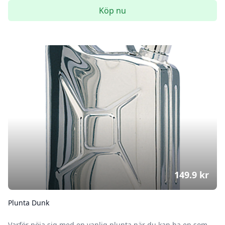
Köp nu
149.9
kr
Plunta Dunk
Varför nöja sig med en vanlig plunta när du kan ha en som