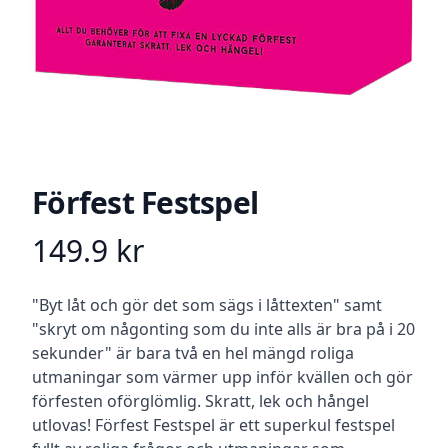
Förfest Festspel
149.9
kr
Product information
Beskrivning
"Byt låt och gör det som sägs i låttexten" samt
"skryt om någonting som du inte alls är bra på i 20
sekunder" är bara två en hel mängd roliga
utmaningar som värmer upp inför kvällen och gör
förfesten oförglömlig. Skratt, lek och hångel
utlovas! Förfest Festspel är ett superkul festspel