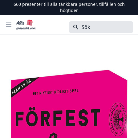
660
presenter till alla tänkbara personer, tillfällen och
högtider
Alla Presenter
Öppna menyn
Sök