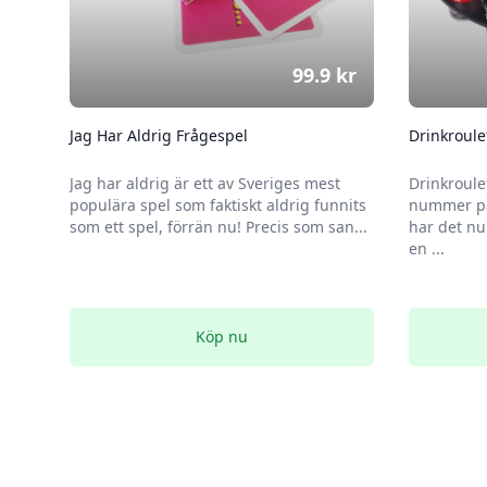
99.9
kr
Jag Har Aldrig Frågespel
Drinkroule
Jag har aldrig är ett av Sveriges mest
Drinkroule
populära spel som faktiskt aldrig funnits
nummer på
som ett spel, förrän nu! Precis som san...
har det nu
en ...
Köp nu