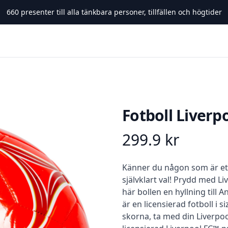
660
presenter till alla tänkbara personer, tillfällen och högtider
Fotboll Liverp
299.9
kr
Product information
Beskrivning
Känner du någon som är ett
självklart val! Prydd med L
här bollen en hyllning till A
är en licensierad fotboll i 
skorna, ta med din Liverpool