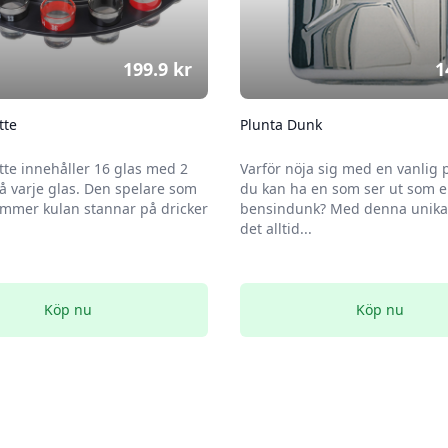
199.9
kr
1
tte
Plunta Dunk
tte innehåller 16 glas med 2
Varför nöja sig med en vanlig 
 varje glas. Den spelare som
du kan ha en som ser ut som 
mmer kulan stannar på dricker
bensindunk? Med denna unika 
det alltid...
Köp nu
Köp nu