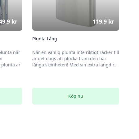
49.9
kr
119.9
kr
Plunta Lång
plunta när
När en vanlig plunta inte riktigt räcker till
en
är det dags att plocka fram den här
plunta är
långa skönheten! Med sin extra längd r...
Köp nu