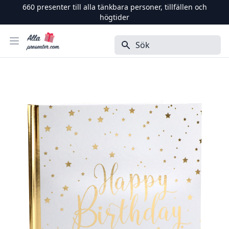
660
presenter till alla tänkbara personer, tillfällen och
högtider
Alla Presenter
Öppna menyn
Sök