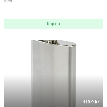
alltid...
Köp nu
119.9
kr