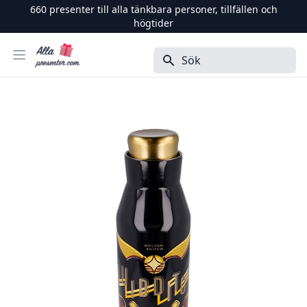
660
presenter till alla tänkbara personer, tillfällen och
högtider
Alla Presenter
Öppna menyn
Sök