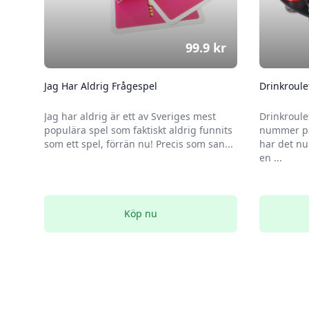
99.9
kr
Jag Har Aldrig Frågespel
Drinkroule
Jag har aldrig är ett av Sveriges mest
Drinkroule
populära spel som faktiskt aldrig funnits
nummer på
som ett spel, förrän nu! Precis som san...
har det nu
en ...
Köp nu