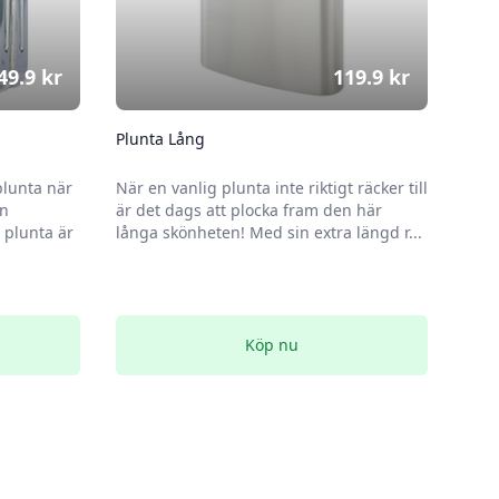
49.9
kr
119.9
kr
Plunta Lång
plunta när
När en vanlig plunta inte riktigt räcker till
en
är det dags att plocka fram den här
plunta är
långa skönheten! Med sin extra längd r...
Köp nu