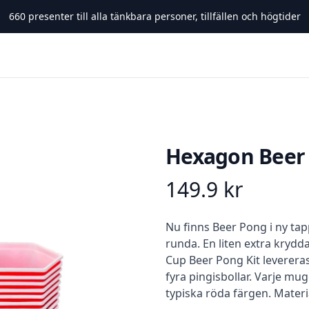
660
presenter till alla tänkbara personer, tillfällen och högtider
Hexagon Beer 
149.9
kr
Product information
Beskrivning
Nu finns Beer Pong i ny ta
runda. En liten extra krydd
Cup Beer Pong Kit leverer
fyra pingisbollar. Varje mug
typiska röda färgen. Materia