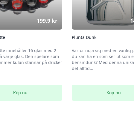
199.9
kr
1
tte
Plunta Dunk
tte innehåller 16 glas med 2
Varför nöja sig med en vanlig 
 varje glas. Den spelare som
du kan ha en som ser ut som 
mmer kulan stannar på dricker
bensindunk? Med denna unika 
det alltid...
Köp nu
Köp nu