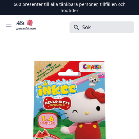
660
presenter till alla tänkbara personer, tillfällen och
högtider
Alla Presenter
Öppna menyn
Sök