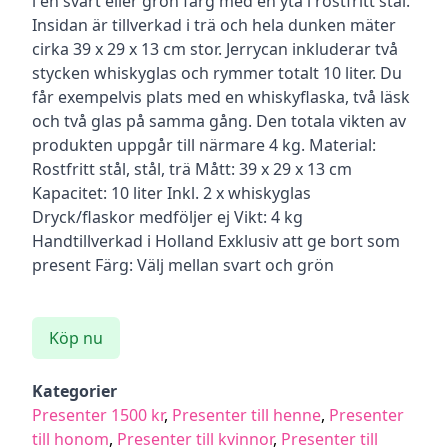
i en svart eller grön färg med en yta i rostfritt stål.
Insidan är tillverkad i trä och hela dunken mäter
cirka 39 x 29 x 13 cm stor. Jerrycan inkluderar två
stycken whiskyglas och rymmer totalt 10 liter. Du
får exempelvis plats med en whiskyflaska, två läsk
och två glas på samma gång. Den totala vikten av
produkten uppgår till närmare 4 kg. Material:
Rostfritt stål, stål, trä Mått: 39 x 29 x 13 cm
Kapacitet: 10 liter Inkl. 2 x whiskyglas
Dryck/flaskor medföljer ej Vikt: 4 kg
Handtillverkad i Holland Exklusiv att ge bort som
present Färg: Välj mellan svart och grön
Köp nu
Kategorier
Presenter 1500 kr
,
Presenter till henne
,
Presenter
till honom
,
Presenter till kvinnor
,
Presenter till