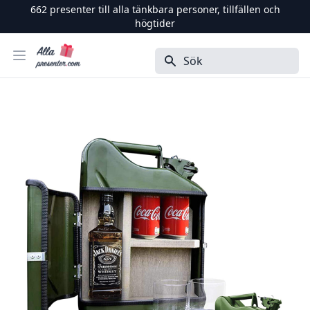
662
presenter till alla tänkbara personer, tillfällen och
högtider
Alla Presenter
Öppna menyn
Sök