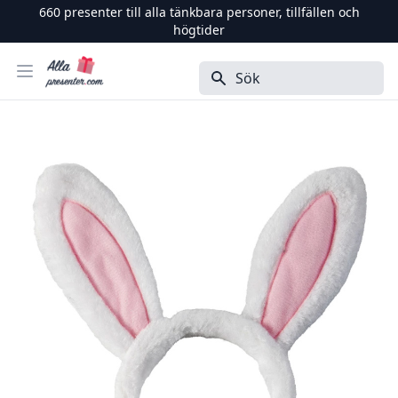
660
presenter till alla tänkbara personer, tillfällen och
högtider
Alla Presenter
Öppna menyn
Sök