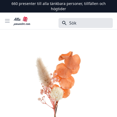
660
presenter till alla tänkbara personer, tillfällen och
högtider
Alla Presenter
Öppna menyn
Sök