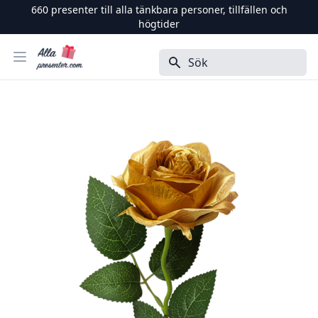
660
presenter till alla tänkbara personer, tillfällen och
högtider
Alla Presenter
Öppna menyn
Sök