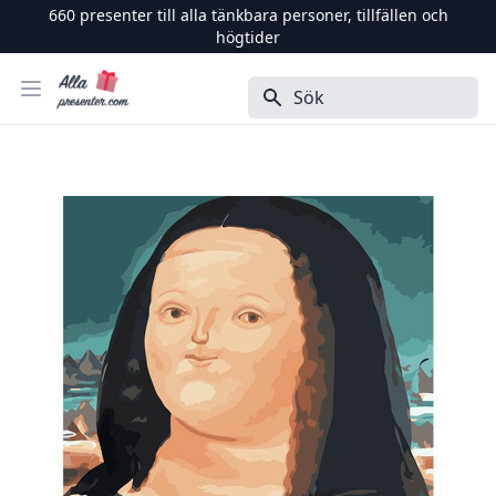
660
presenter till alla tänkbara personer, tillfällen och
högtider
Alla Presenter
Öppna menyn
Sök