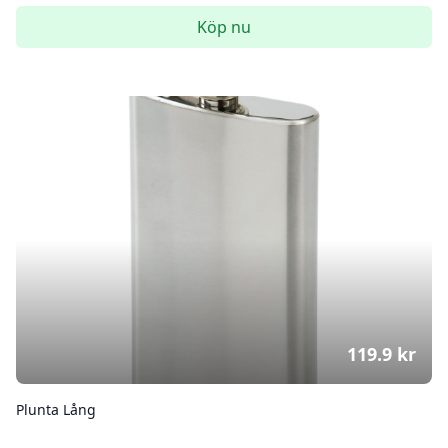
Köp nu
119.9
kr
Plunta Lång