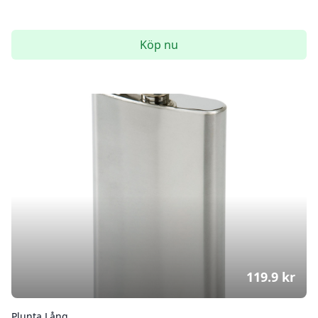
Köp nu
119.9
kr
Plunta Lång