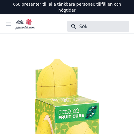
660
presenter till alla tänkbara personer, tillfällen och
högtider
Alla Presenter
Öppna menyn
Sök