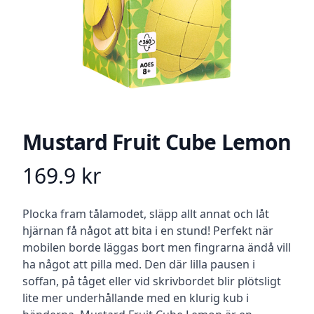
Mustard Fruit Cube Lemon
169.9
kr
Product information
Beskrivning
Plocka fram tålamodet, släpp allt annat och låt
hjärnan få något att bita i en stund! Perfekt när
mobilen borde läggas bort men fingrarna ändå vill
ha något att pilla med. Den där lilla pausen i
soffan, på tåget eller vid skrivbordet blir plötsligt
lite mer underhållande med en klurig kub i