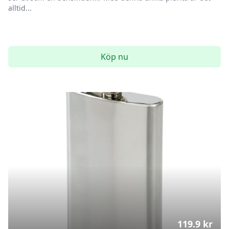
alltid...
Köp nu
119.9
kr