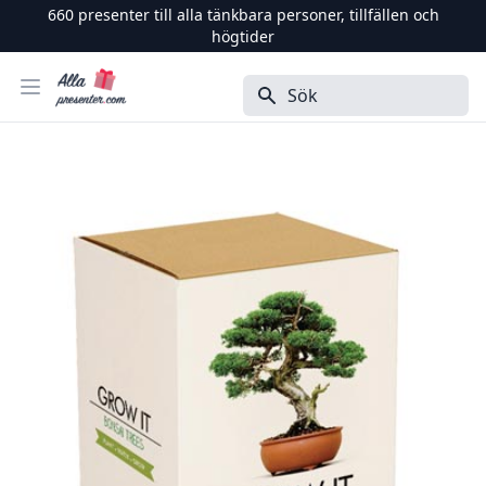
660
presenter till alla tänkbara personer, tillfällen och
högtider
Alla Presenter
Öppna menyn
Sök