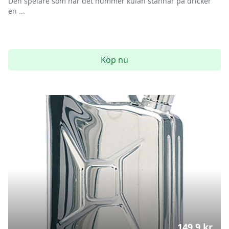
Den spelare som har det nummer kulan stannar på dricker
en ...
Köp nu
149.9
kr