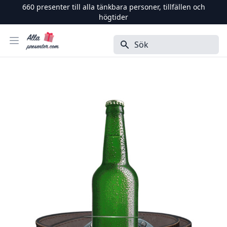
660
presenter till alla tänkbara personer, tillfällen och
högtider
Alla Presenter
Öppna menyn
Sök