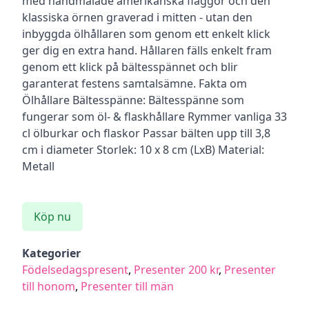
med handmålade amerikanska flaggor och den
klassiska örnen graverad i mitten - utan den
inbyggda ölhållaren som genom ett enkelt klick
ger dig en extra hand. Hållaren fälls enkelt fram
genom ett klick på bältesspännet och blir
garanterat festens samtalsämne. Fakta om
Ölhållare Bältesspänne: Bältesspänne som
fungerar som öl- & flaskhållare Rymmer vanliga 33
cl ölburkar och flaskor Passar bälten upp till 3,8
cm i diameter Storlek: 10 x 8 cm (LxB) Material:
Metall
Köp nu
Kategorier
Födelsedagspresent
,
Presenter 200 kr
,
Presenter
till honom
,
Presenter till män