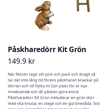
Påskharedörr Kit Grön
149.9
kr
Product information
Beskrivning
När Nissen tagit sitt pick och pack och dragit så
tar det inte lång tid förens påskharen knackar på
dörren och vill flytta in! Gör plats för er nya
inneboende och låt påsken göra entré.
Påskharedörr Kit Grön inkluderar en grön dörr
med vita knutar, en stege och en gul brevlåda. Sist