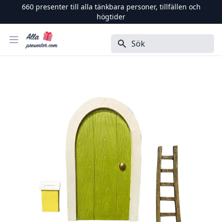
660
presenter till alla tänkbara personer, tillfällen och
högtider
Alla Presenter
Öppna menyn
Sök