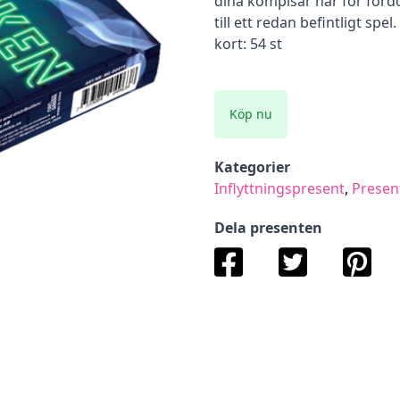
dina kompisar har för förd
till ett redan befintligt spe
kort: 54 st
Köp nu
Kategorier
Inflyttningspresent
,
Presen
Dela presenten