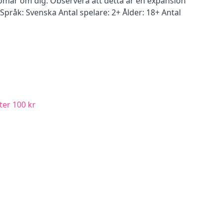
omar om dig. Observera att detta är en expansion
l. Språk: Svenska Antal spelare: 2+ Ålder: 18+ Antal
ter 100 kr