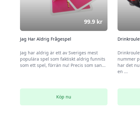
99.9
kr
Jag Har Aldrig Frågespel
Drinkroule
Jag har aldrig är ett av Sveriges mest
Drinkroule
populära spel som faktiskt aldrig funnits
nummer på
som ett spel, förrän nu! Precis som san...
har det nu
en ...
Köp nu