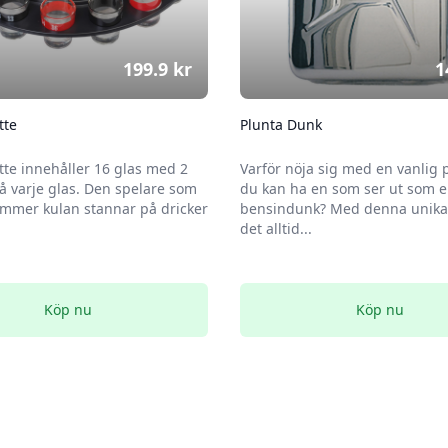
199.9
kr
1
tte
Plunta Dunk
tte innehåller 16 glas med 2
Varför nöja sig med en vanlig 
 varje glas. Den spelare som
du kan ha en som ser ut som 
mmer kulan stannar på dricker
bensindunk? Med denna unika 
det alltid...
Köp nu
Köp nu