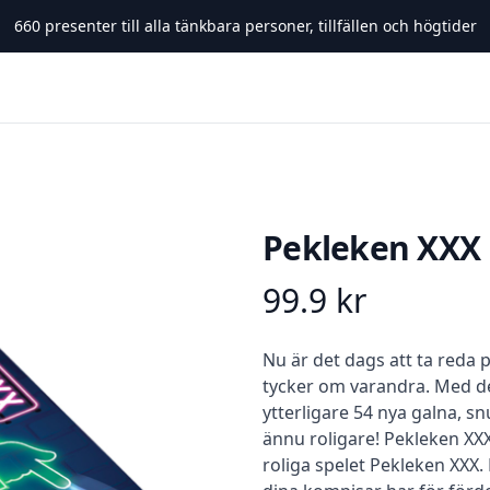
660
presenter till alla tänkbara personer, tillfällen och högtider
Pekleken XXX
99.9
kr
Product information
Beskrivning
Nu är det dags att ta reda 
tycker om varandra. Med de
ytterligare 54 nya galna, 
ännu roligare! Pekleken XXX 
roliga spelet Pekleken XXX. 