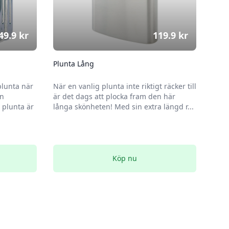
49.9
kr
119.9
kr
Plunta Lång
plunta när
När en vanlig plunta inte riktigt räcker till
en
är det dags att plocka fram den här
plunta är
långa skönheten! Med sin extra längd r...
Köp nu