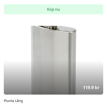
Köp nu
119.9
kr
Plunta Lång