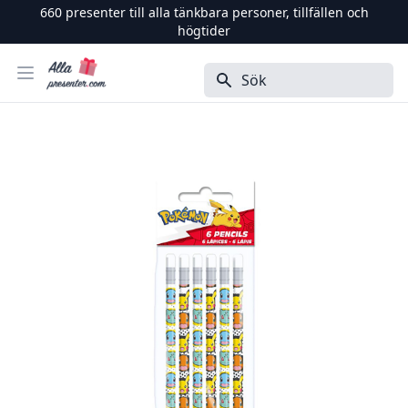
660
presenter till alla tänkbara personer, tillfällen och
högtider
Alla Presenter
Öppna menyn
Sök