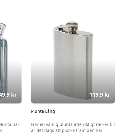
49.9
kr
119.9
kr
Plunta Lång
plunta när
När en vanlig plunta inte riktigt räcker till
en
är det dags att plocka fram den här