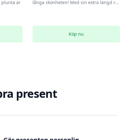
plunta är
långa skönheten! Med sin extra längd r...
Köp nu
 bra present
. Gör presenten personlig