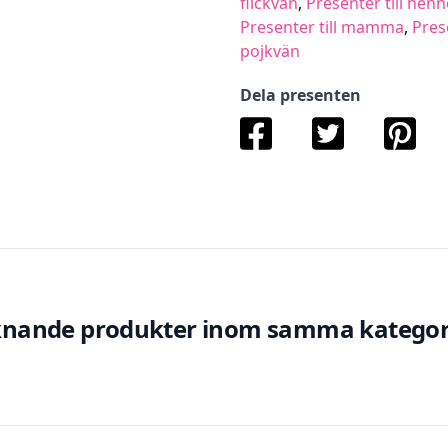
flickvän
,
Presenter till henn
Presenter till mamma
,
Pres
pojkvän
Dela presenten
knande produkter inom samma kategor