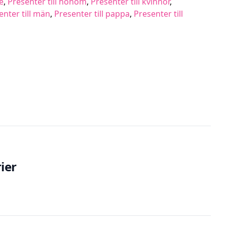
e
,
Presenter till honom
,
Presenter till kvinnor
,
enter till män
,
Presenter till pappa
,
Presenter till
ier