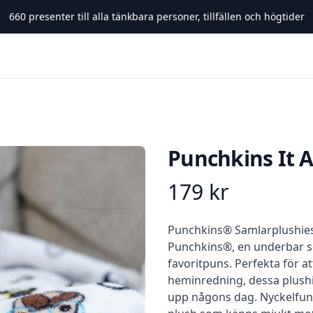
660
presenter till alla tänkbara personer, tillfällen och högtider
Punchkins It A
179
kr
Product information
Beskrivning
Punchkins® Samlarplushie
Punchkins®, en underbar se
favoritpuns. Perfekta för att
heminredning, dessa plushie
upp någons dag. Nyckelfunk