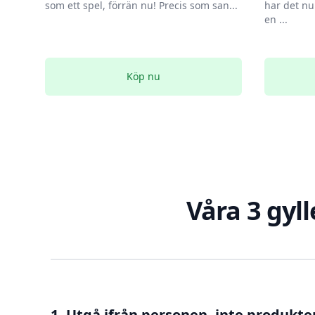
som ett spel, förrän nu! Precis som san...
har det nu
en ...
Köp nu
Våra 3 gyll
1. Utgå ifrån personen, inte produkte