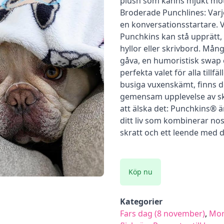
plush som känns mjukt mot 
Broderade Punchlines: Varje 
en konversationsstartare. V
Punchkins kan stå upprätt, 
hyllor eller skrivbord. Må
gåva, en humoristisk swap e
perfekta valet för alla tillfä
busiga vuxenskämt, finns de
gemensam upplevelse av sk
att älska det: Punchkins® är 
ditt liv som kombinerar no
skratt och ett leende med 
Köp nu
Kategorier
Fars dag (8 november)
,
Mor