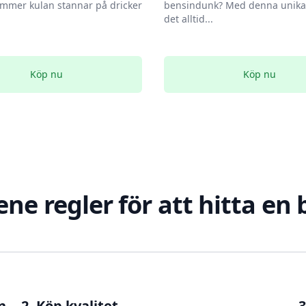
mmer kulan stannar på dricker
bensindunk? Med denna unika 
det alltid...
Köp nu
Köp nu
ene regler för att hitta en
n
2. Köp kvalitet
3