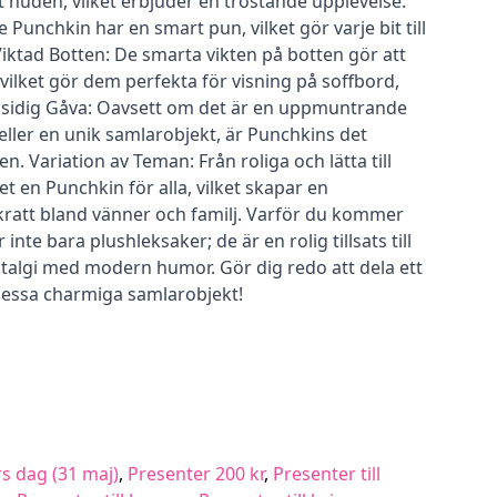
huden, vilket erbjuder en tröstande upplevelse.
Punchkin har en smart pun, vilket gör varje bit till
iktad Botten: De smarta vikten på botten gör att
vilket gör dem perfekta för visning på soffbord,
ngsidig Gåva: Oavsett om det är en uppmuntrande
ller en unik samlarobjekt, är Punchkins det
llen. Variation av Teman: Från roliga och lätta till
t en Punchkin för alla, vilket skapar en
ratt bland vänner och familj. Varför du kommer
inte bara plushleksaker; de är en rolig tillsats till
stalgi med modern humor. Gör dig redo att dela ett
dessa charmiga samlarobjekt!
s dag (31 maj)
,
Presenter 200 kr
,
Presenter till