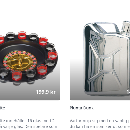
199.9
kr
1
tte
Plunta Dunk
tte innehåller 16 glas med 2
Varför nöja sig med en vanlig 
 varje glas. Den spelare som
du kan ha en som ser ut som 