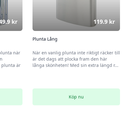
49.9
kr
119.9
kr
Plunta Lång
plunta när
När en vanlig plunta inte riktigt räcker till
en
är det dags att plocka fram den här
plunta är
långa skönheten! Med sin extra längd r...
Köp nu