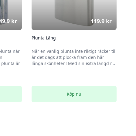
49.9
kr
119.9
kr
Plunta Lång
plunta när
När en vanlig plunta inte riktigt räcker till
en
är det dags att plocka fram den här
plunta är
långa skönheten! Med sin extra längd r...
Köp nu