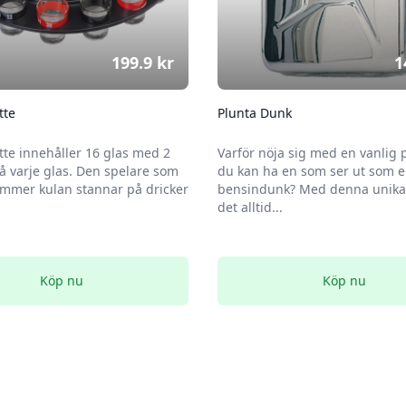
199.9
kr
1
tte
Plunta Dunk
tte innehåller 16 glas med 2
Varför nöja sig med en vanlig 
 varje glas. Den spelare som
du kan ha en som ser ut som 
mmer kulan stannar på dricker
bensindunk? Med denna unika 
det alltid...
Köp nu
Köp nu