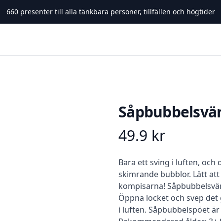
660
presenter till alla tänkbara personer, tillfällen och högtider
Såpbubbelsvä
49.9
kr
Product information
Beskrivning
Bara ett sving i luften, och
skimrande bubblor. Lätt at
kompisarna! Såpbubbelsvärd
Öppna locket och svep det
i luften. Såpbubbelspöet är 