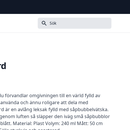
Sök
rd
 du förvandlar omgivningen till en värld fylld av
t använda och ännu roligare att dela med
 är en avlång leksak fylld med såpbubbelvätska.
 genom luften så släpper den iväg små såpbubblor
blått. Material: Plast Volym: 240 ml Mått: 50 cm