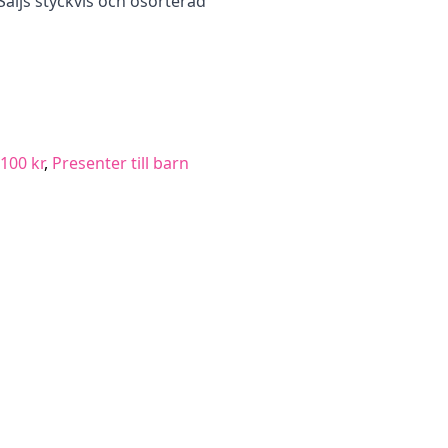
ljs styckvis och osorterad
100 kr
,
Presenter till barn