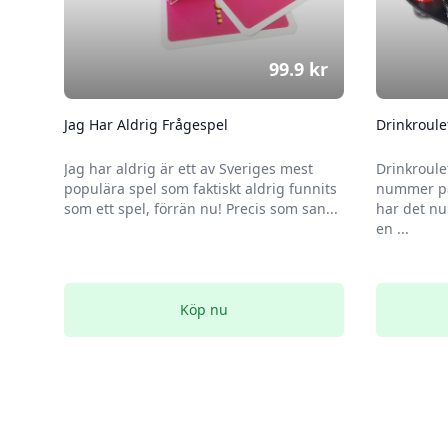
99.9
kr
Jag Har Aldrig Frågespel
Drinkroule
Jag har aldrig är ett av Sveriges mest
Drinkroule
populära spel som faktiskt aldrig funnits
nummer på
som ett spel, förrän nu! Precis som san...
har det nu
en ...
Köp nu