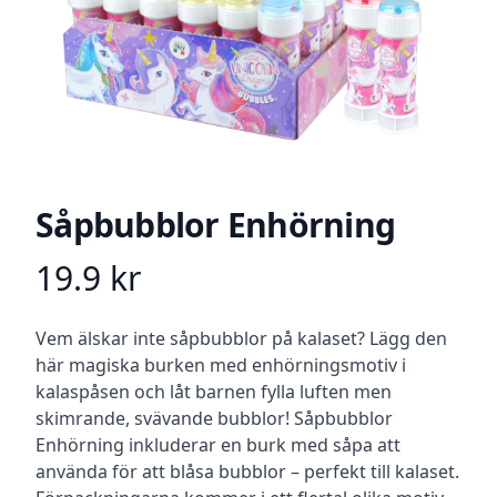
Såpbubblor Enhörning
19.9
kr
Product information
Beskrivning
Vem älskar inte såpbubblor på kalaset? Lägg den
här magiska burken med enhörningsmotiv i
kalaspåsen och låt barnen fylla luften men
skimrande, svävande bubblor! Såpbubblor
Enhörning inkluderar en burk med såpa att
använda för att blåsa bubblor – perfekt till kalaset.