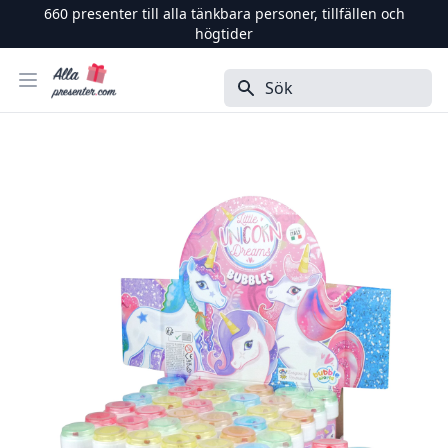
660
presenter till alla tänkbara personer, tillfällen och
högtider
Alla Presenter
Öppna menyn
Sök