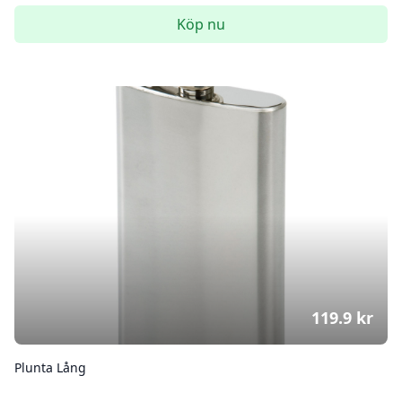
Köp nu
119.9
kr
Plunta Lång