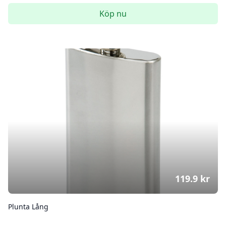
Köp nu
119.9
kr
Plunta Lång