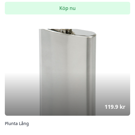
Köp nu
119.9
kr
Plunta Lång